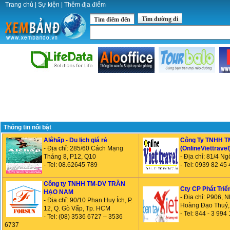
Trang chủ
|
Sự kiện
|
Thêm địa điểm
Tìm đường đi
Tìm điểm đến
Thông tin nổi bật
Alêhấp - Du lịch giá rẻ
Công Ty TNHH TM
- Địa chỉ: 285/60 Cách Mạng
(OnlineViettravel
Tháng 8, P12, Q10
- Địa chỉ: 81/4 
- Tel: 08.62645 789
- Tel: 0939 82 45
Công ty TNHH TM-DV TRẦN
Cty CP Phát Triể
HẠO NAM
- Địa chỉ: P906
- Địa chỉ: 90/10 Phan Huy Ích, P.
Hoàng Đạo Thuý,
12, Q. Gò Vấp, Tp. HCM
- Tel: 844 - 3 994
- Tel: (08) 3536 6727 – 3536
6737