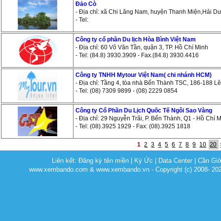
Đảo Cò
- Địa chỉ: xã Chi Lăng Nam, huyện Thanh Miện,Hải D
- Tel:
Công ty cổ phần Du lịch Hòa Bình Việt Nam
- Địa chỉ: 60 Võ Văn Tần, quận 3, TP. Hồ Chí Minh
- Tel: (84.8) 3930.3909 - Fax.(84.8) 3930.4416
Công ty TNHH Mytour Việt Nam( chi nhánh HCM)
- Địa chỉ: Tầng 4, tòa nhà Bến Thành TSC, 186-188 
- Tel: (08) 7309 9899 - (08) 2229 0854
Công ty Cổ Phần Du Lịch Quốc Tế Ngôi Sao Vàng
- Địa chỉ: 29 Nguyễn Trãi, P. Bến Thành, Q1 - Hồ Chí 
- Tel: (08).3925 1929 - Fax: (08).3925 1818
1
2
3
4
5
6
7
8
9
10
20
Liên kết:
Đăng ký tên miền
|
Ký Ức
|
Data Center
|
Cần Gi
www.xembando.com & www.xembando.vn - Copyright (c) 2008- 20