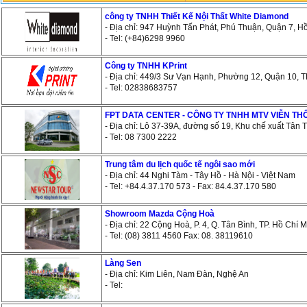
công ty TNHH Thiết Kế Nội Thất White Diamond
- Địa chỉ: 947 Huỳnh Tấn Phát, Phú Thuận, Quận 7, H
- Tel: (+84)6298 9960
Công ty TNHH KPrint
- Địa chỉ: 449/3 Sư Vạn Hạnh, Phường 12, Quận 10, 
- Tel: 02838683757
FPT DATA CENTER - CÔNG TY TNHH MTV VIỄN TH
- Địa chỉ: Lô 37-39A, đường số 19, Khu chế xuất Tân
- Tel: 08 7300 2222
Trung tâm du lịch quốc tế ngôi sao mới
- Địa chỉ: 44 Nghi Tàm - Tây Hồ - Hà Nội - Việt Nam
- Tel: +84.4.37.170 573 - Fax: 84.4.37.170 580
Showroom Mazda Cộng Hoà
- Địa chỉ: 22 Cộng Hoà, P. 4, Q. Tân Bình, TP. Hồ Chí 
- Tel: (08) 3811 4560 Fax: 08. 38119610
Làng Sen
- Địa chỉ: Kim Liên, Nam Đàn, Nghệ An
- Tel: