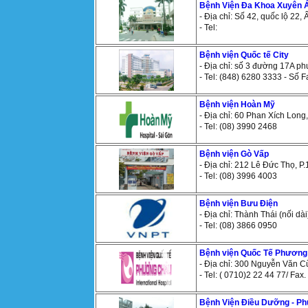
Bệnh Viện Đa Khoa Xuyên 
- Địa chỉ: Số 42, quốc lộ 22,
- Tel:
Bệnh viện Quốc tế City
- Địa chỉ: số 3 đường 17A ph
- Tel: (848) 6280 3333 - Số 
Bệnh viện Hoàn Mỹ
- Địa chỉ: 60 Phan Xích Long
- Tel: (08) 3990 2468
Bệnh viện Gò Vấp
- Địa chỉ: 212 Lê Đức Thọ, P.
- Tel: (08) 3996 4003
Bệnh viện Bưu Điện
- Địa chỉ: Thành Thái (nối d
- Tel: (08) 3866 0950
Bệnh viện Quốc Tế Phươn
- Địa chỉ: 300 Nguyễn Văn Cừ
- Tel: ( 0710)2 22 44 77/ Fax
Bệnh Viện Điều Dưỡng - Ph