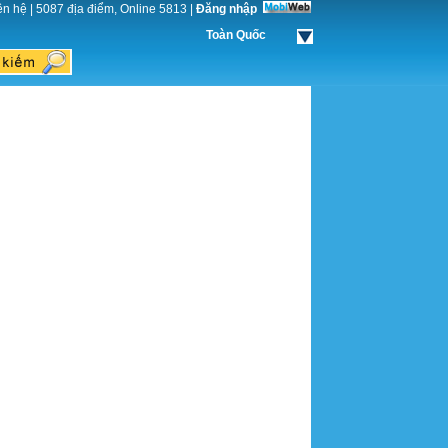
ên hệ
|
5087 địa điểm, Online 5813
|
Đăng nhập
Toàn Quốc