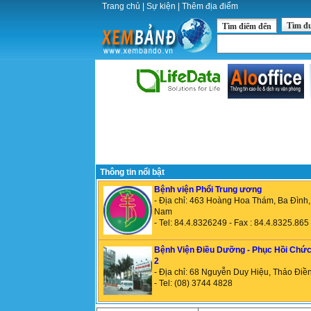
Trang chủ
|
Sự kiện
|
Thêm địa điểm
Tìm đ
Tìm điểm đến
Thông tin nổi bật
Bệnh viện Phổi Trung ương
- Địa chỉ: 463 Hoàng Hoa Thám, Ba Đình, 
Nam
- Tel: 84.4.8326249 - Fax : 84.4.8325.865
Bệnh Viện Điều Dưỡng - Phục Hồi Chứ
2
- Địa chỉ: 68 Nguyễn Duy Hiệu, Thảo Điền
- Tel: (08) 3744 4828