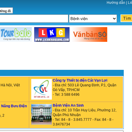
Hướng dẫn
|
Li
ường đi
Công ty Thiết bị điện Cát Vạn Lợi
Hà Nội, Việt
- Địa chỉ: 503 Lê Quang Định, P.1, Quận
Gò Vấp, TP.HCM
- Tel: 3 588 6496
Bệnh Viện An Sinh
c Năng Bưu Điện
- Địa chỉ: 10 Trần Huy Liệu, Phường 12,
Quận Phú Nhuận
, 2
- Tel: 84 - 8 - 3.845.7777 - Fax: 84 - 8 -
3.8476734