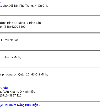
Á
 Ấp chợ, Xã Tân Phú Trung, H. Củ Chi,
ường Bình Trị Đông B, Bình Tân,
Fax: (848) 6290 8800
, 1, Phú Nhuận
15, Hồ Chí Minh,
ài), phường 14, Quận 10, Hồ Chí Minh,
g Châu
, P. An Khánh, Q.Ninh Kiều,
. (0710) 3897 116
ục Hồi Chức Năng Bưu Điện 2