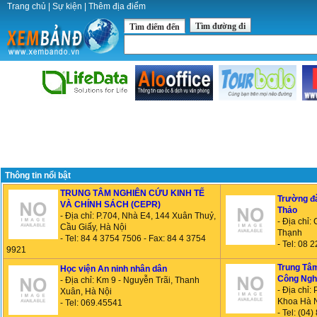
Trang chủ
|
Sự kiện
|
Thêm địa điểm
Tìm đường đi
Tìm điểm đến
Thông tin nổi bật
TRUNG TÂM NGHIÊN CỨU KINH TẾ
Trường đ
VÀ CHÍNH SÁCH (CEPR)
Thảo
- Địa chỉ: P.704, Nhà E4, 144 Xuân Thuỷ,
- Địa chỉ:
Cầu Giấy, Hà Nội
Thạnh
- Tel: 84 4 3754 7506 - Fax: 84 4 3754
- Tel: 08
9921
Trung Tâ
Học viện An ninh nhân dân
Công Ngh
- Địa chỉ: Km 9 - Nguyễn Trãi, Thanh
- Địa chỉ:
Xuân, Hà Nội
Khoa Hà N
- Tel: 069.45541
- Tel: (0