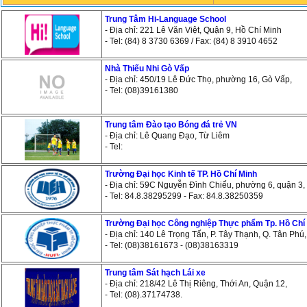
Trung Tâm Hi-Language School
- Địa chỉ: 221 Lê Văn Việt, Quận 9, Hồ Chí Minh
- Tel: (84) 8 3730 6369 / Fax: (84) 8 3910 4652
Nhà Thiếu Nhi Gò Vấp
- Địa chỉ: 450/19 Lê Đức Thọ, phường 16, Gò Vấp,
- Tel: (08)39161380
Trung tâm Đào tạo Bóng đá trẻ VN
- Địa chỉ: Lê Quang Đạo, Từ Liêm
- Tel:
Trường Đại học Kinh tế TP. Hồ Chí Minh
- Địa chỉ: 59C Nguyễn Ðình Chiểu, phường 6, quận 3,
- Tel: 84.8.38295299 - Fax: 84.8.38250359
Trường Đại học Công nghiệp Thực phẩm Tp. Hồ Chí
- Địa chỉ: 140 Lê Trọng Tấn, P. Tây Thạnh, Q. Tân Phú,
- Tel: (08)38161673 - (08)38163319
Trung tâm Sát hạch Lái xe
- Địa chỉ: 218/42 Lê Thị Riêng, Thới An, Quận 12,
- Tel: (08).37174738.