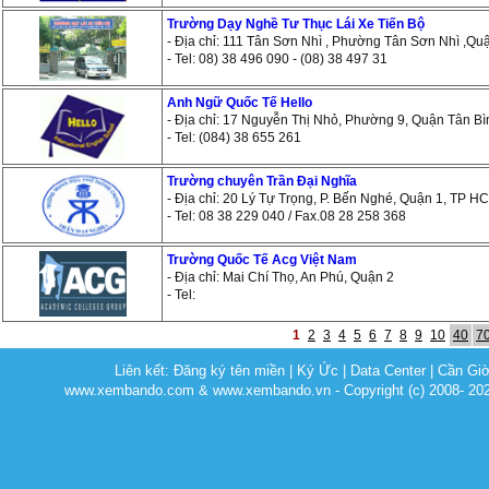
Trường Dạy Nghề Tư Thục Lái Xe Tiến Bộ
- Địa chỉ: 111 Tân Sơn Nhì , Phường Tân Sơn Nhì ,Qu
- Tel: 08) 38 496 090 - (08) 38 497 31
Anh Ngữ Quốc Tế Hello
- Địa chỉ: 17 Nguyễn Thị Nhỏ, Phường 9, Quận Tân Bì
- Tel: (084) 38 655 261
Trường chuyên Trần Đại Nghĩa
- Địa chỉ: 20 Lý Tự Trọng, P. Bến Nghé, Quận 1, TP H
- Tel: 08 38 229 040 / Fax.08 28 258 368
Trường Quốc Tế Acg Việt Nam
- Địa chỉ: Mai Chí Thọ, An Phú, Quận 2
- Tel:
1
2
3
4
5
6
7
8
9
10
40
7
Liên kết:
Đăng ký tên miền
|
Ký Ức
|
Data Center
|
Cần Gi
www.xembando.com & www.xembando.vn - Copyright (c) 2008- 20