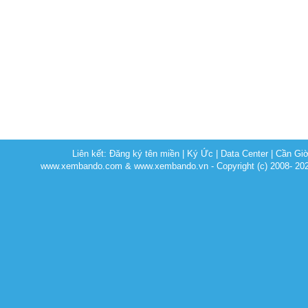
Liên kết:
Đăng ký tên miền
|
Ký Ức
|
Data Center
|
Cần Gi
www.xembando.com & www.xembando.vn - Copyright (c) 2008- 20