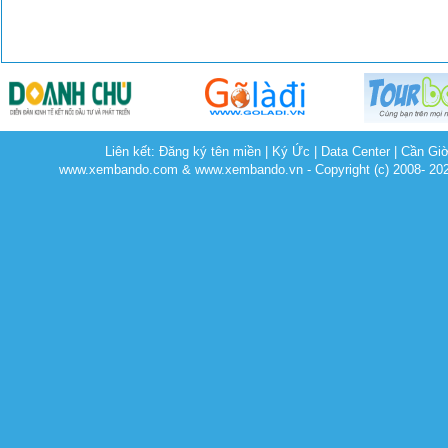
Liên kết:
Đăng ký tên miền
|
Ký Ức
|
Data Center
|
Cần Gi
www.xembando.com & www.xembando.vn - Copyright (c) 2008- 20