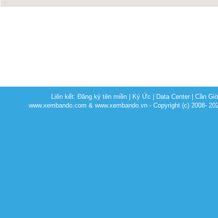
Liên kết:
Đăng ký tên miền
|
Ký Ức
|
Data Center
|
Cần Gi
www.xembando.com & www.xembando.vn - Copyright (c) 2008- 20