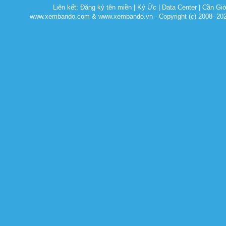
Liên kết:
Đăng ký tên miền
|
Ký Ức
|
Data Center
|
Cần Gi
www.xembando.com & www.xembando.vn - Copyright (c) 2008- 20