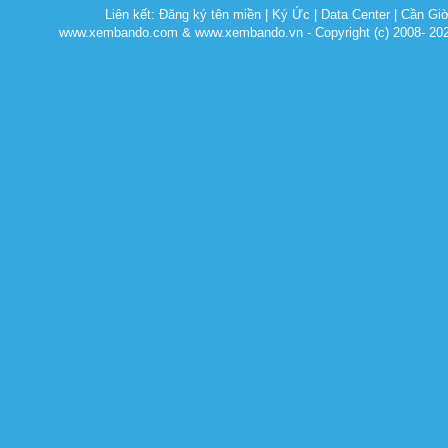
Liên kết:
Đăng ký tên miền
|
Ký Ức
|
Data Center
|
Cần Gi
www.xembando.com & www.xembando.vn - Copyright (c) 2008- 20