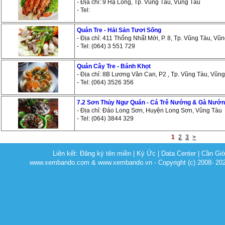
- Địa chỉ: 9 Hạ Long, Tp. Vũng Tàu, Vũng Tàu
- Tel:
Quán Tre - Hải Sản Tươi Sống
- Địa chỉ: 411 Thống Nhất Mới, P. 8, Tp. Vũng Tàu, Vũ
- Tel: (064) 3 551 729
Quán Cây Tre - Bánh Khọt
- Địa chỉ: 8B Lương Văn Can, P2 , Tp. Vũng Tàu, Vũn
- Tel: (064) 3526 356
7.2 Sơn Thủy Ngư Quán - Cá Trê Nướng & Gà Nướ
- Địa chỉ: Đảo Long Sơn, Huyện Long Sơn, Vũng Tàu
- Tel: (064) 3844 329
1
2
3
>
Liên kết:
Đăng ký tên miền
|
Ký Ức
|
Data Center
|
Cần Gi
www.xembando.com & www.xembando.vn - Copyright (c) 2008- 20