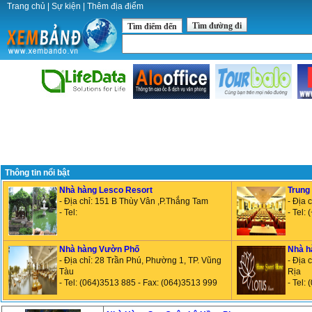
Trang chủ
|
Sự kiện
|
Thêm địa điểm
Tìm đường đi
Tìm điểm đến
Thông tin nổi bật
Nhà hàng Lesco Resort
Trung
- Địa chỉ: 151 B Thùy Vân ,P.Thắng Tam
- Địa 
- Tel:
- Tel:
Nhà hàng Vườn Phố
Nhà h
- Địa chỉ: 28 Trần Phú, Phường 1, TP. Vũng
- Địa 
Tàu
Rịa
- Tel: (064)3513 885 - Fax: (064)3513 999
- Tel: