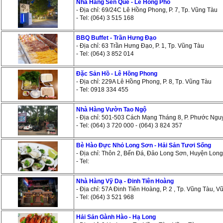
Nhà Hàng Sen Quê - Lê Hồng Pho
- Địa chỉ: 69/24C Lê Hồng Phong, P. 7, Tp. Vũng Tàu
- Tel: (064) 3 515 168
BBQ Buffet - Trần Hưng Đạo
- Địa chỉ: 63 Trần Hưng Đạo, P. 1, Tp. Vũng Tàu
- Tel: (064) 3 852 014
Đặc Sản Hồ - Lê Hồng Phong
- Địa chỉ: 229A Lê Hồng Phong, P. 8, Tp. Vũng Tàu
- Tel: 0918 334 455
Nhà Hàng Vườn Tao Ngộ
- Địa chỉ: 501-503 Cách Mạng Tháng 8, P. Phước Ngu
- Tel: (064) 3 720 000 - (064) 3 824 357
Bè Hào Đực Nhỏ Long Sơn - Hải Sản Tươi Sống
- Địa chỉ: Thôn 2, Bến Đá, Đảo Long Sơn, Huyện Lon
- Tel:
Nhà Hàng Vỹ Dạ - Đinh Tiên Hoàng
- Địa chỉ: 57A Đinh Tiên Hoàng, P. 2 , Tp. Vũng Tàu, 
- Tel: (064) 3 521 968
Hải Sản Gành Hào - Hạ Long