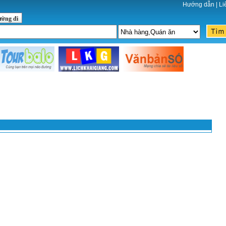
Hướng dẫn
|
Li
ường đi