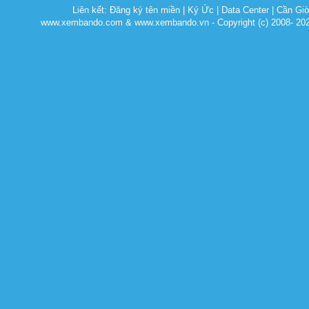
Liên kết:
Đăng ký tên miền
|
Ký Ức
|
Data Center
|
Cần Gi
www.xembando.com & www.xembando.vn - Copyright (c) 2008- 20