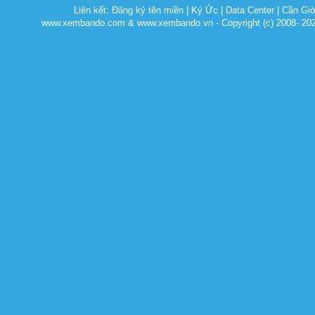
Liên kết:
Đăng ký tên miền
|
Ký Ức
|
Data Center
|
Cần Gi
www.xembando.com & www.xembando.vn - Copyright (c) 2008- 20