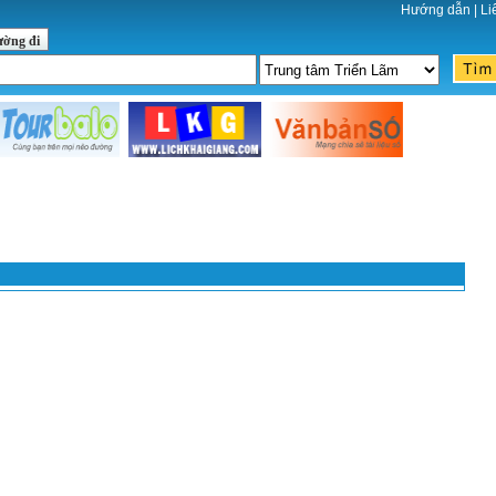
Hướng dẫn
|
Li
ường đi