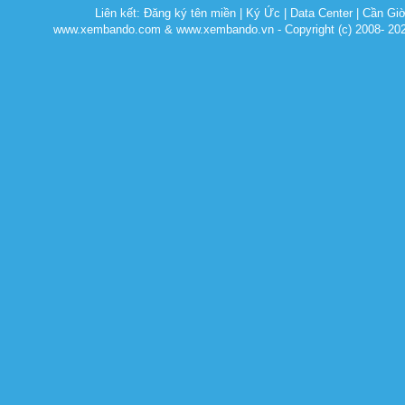
Liên kết:
Đăng ký tên miền
|
Ký Ức
|
Data Center
|
Cần Gi
www.xembando.com & www.xembando.vn - Copyright (c) 2008- 20