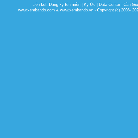
Liên kết:
Đăng ký tên miền
|
Ký Ức
|
Data Center
|
Cần Gi
www.xembando.com & www.xembando.vn - Copyright (c) 2008- 20