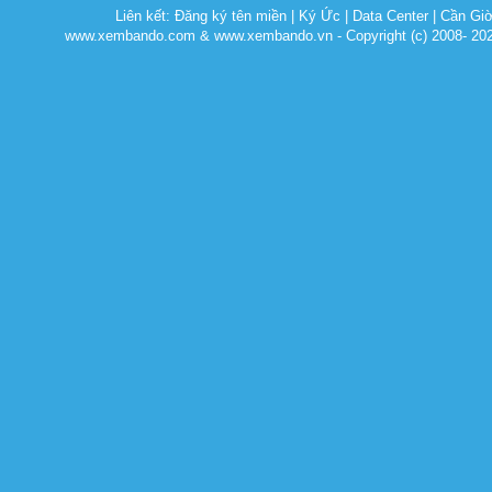
Liên kết:
Đăng ký tên miền
|
Ký Ức
|
Data Center
|
Cần Gi
www.xembando.com & www.xembando.vn - Copyright (c) 2008- 20