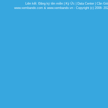
Liên kết:
Đăng ký tên miền
|
Ký Ức
|
Data Center
|
Cần Gi
www.xembando.com & www.xembando.vn - Copyright (c) 2008- 20