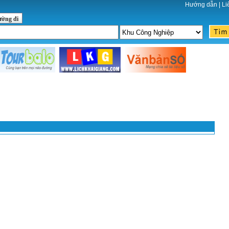
Hướng dẫn
|
Li
ường đi