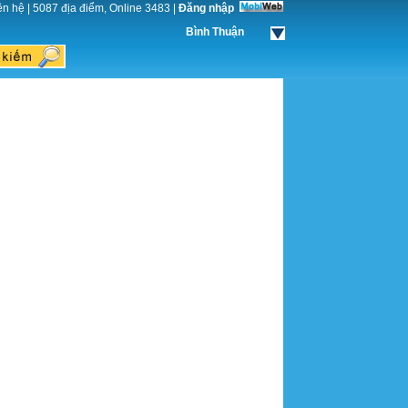
ên hệ
|
5087 địa điểm, Online 3483
|
Đăng nhập
Bình Thuận