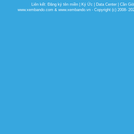
Liên kết:
Đăng ký tên miền
|
Ký Ức
|
Data Center
|
Cần Gi
www.xembando.com & www.xembando.vn - Copyright (c) 2008- 20