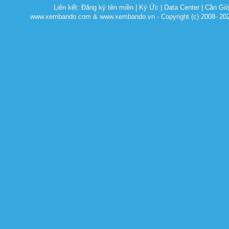
Liên kết:
Đăng ký tên miền
|
Ký Ức
|
Data Center
|
Cần Gi
www.xembando.com & www.xembando.vn - Copyright (c) 2008- 20