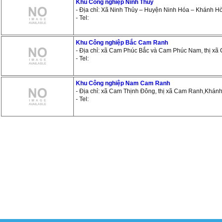
Khu Công nghiệp Ninh Thủy
- Địa chỉ: Xã Ninh Thủy – Huyện Ninh Hóa – Khánh H
- Tel:
Khu Công nghiệp Bắc Cam Ranh
- Địa chỉ: xã Cam Phúc Bắc và Cam Phúc Nam, thị x
- Tel:
Khu Công nghiệp Nam Cam Ranh
- Địa chỉ: xã Cam Thịnh Đông, thị xã Cam Ranh,Khán
- Tel: