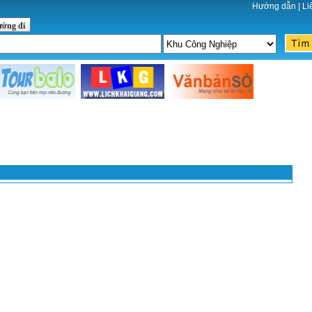
Hướng dẫn
|
Li
ường đi