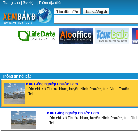
Trang chủ
|
Sự kiện
|
Thêm địa điểm
Tìm đường đi
Tìm điểm đến
Thông tin nổi bật
Khu Công nghiệp Phước Lam
- Địa chỉ: xã Phước Nam, huyện Ninh Phước, tỉnh Ninh Thuận
- Tel:
Khu Công nghiệp Phước Lam
- Địa chỉ: xã Phước Nam, huyện Ninh Phước, tỉnh Nin
- Tel: