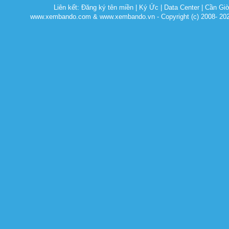
Liên kết:
Đăng ký tên miền
|
Ký Ức
|
Data Center
|
Cần Gi
www.xembando.com & www.xembando.vn - Copyright (c) 2008- 20