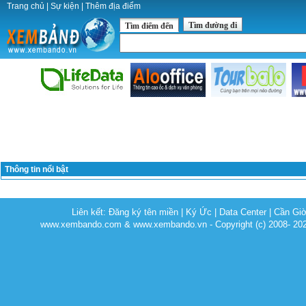
Trang chủ
|
Sự kiện
|
Thêm địa điểm
Tìm đường đi
Tìm điểm đến
Thông tin nổi bật
Liên kết:
Đăng ký tên miền
|
Ký Ức
|
Data Center
|
Cần Gi
www.xembando.com & www.xembando.vn - Copyright (c) 2008- 20