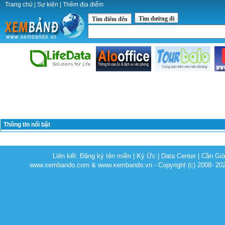
Trang chủ
|
Sự kiện
|
Thêm địa điểm
Tìm đường đi
Tìm điểm đến
Thông tin nổi bật
Liên kết:
Đăng ký tên miền
|
Ký Ức
|
Data Center
|
Cần Gi
www.xembando.com & www.xembando.vn - Copyright (c) 2008- 20