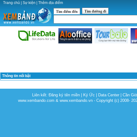
Trang chủ
|
Sự kiện
|
Thêm địa điểm
Tìm đường đi
Tìm điểm đến
Thông tin nổi bật
Liên kết:
Đăng ký tên miền
|
Ký Ức
|
Data Center
|
Cần Gi
www.xembando.com & www.xembando.vn - Copyright (c) 2008- 20