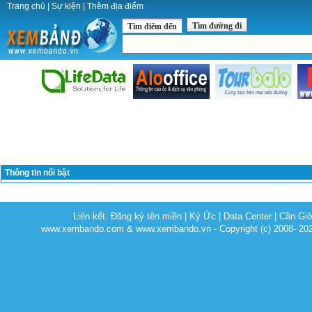
Trang chủ
|
Sự kiện
|
Thêm địa điểm
Tìm đường đi
Tìm điểm đến
Thông tin nổi bật
Liên kết:
Đăng ký tên miền
|
Ký Ức
|
Data Center
|
Cần Gi
www.xembando.com & www.xembando.vn - Copyright (c) 2008- 20