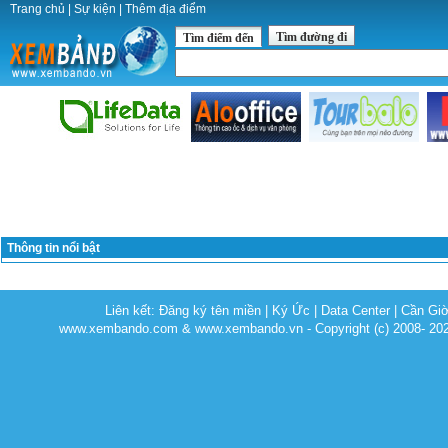
Trang chủ
|
Sự kiện
|
Thêm địa điểm
Tìm đường đi
Tìm điểm đến
Thông tin nổi bật
Liên kết:
Đăng ký tên miền
|
Ký Ức
|
Data Center
|
Cần Gi
www.xembando.com & www.xembando.vn - Copyright (c) 2008- 20