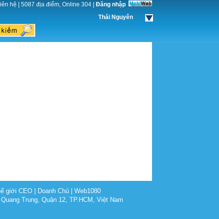
iên hệ
|
5087 địa điểm, Online 304
|
Đăng nhập
Thái Nguyên
ế giới CEO
|
Doanh Chủ
|
Web1080
 Quang Trung, Quận 12, TP.HCM, Việt Nam