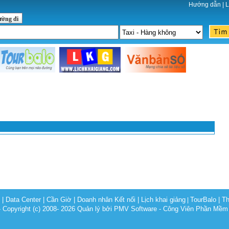
Hướng dẫn
|
L
ường đi
c
|
Data Center
|
Cần Giờ
|
Doanh nhân Kết nối
|
Lịch khai giảng
TourBalo
|
Th
|
opyright (c) 2008- 2026 Quản lý bởi PMV Software - Công Viên Phần Mềm