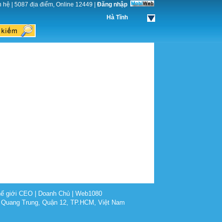
n hệ
|
5087 địa điểm, Online 12449
|
Đăng nhập
Hà Tĩnh
ế giới CEO
|
Doanh Chủ
|
Web1080
 Quang Trung, Quận 12, TP.HCM, Việt Nam