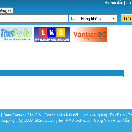
Hướng dẫn
|
Liê
ường đi
c
|
Data Center
|
Cần Giờ
|
Doanh nhân Kết nối
|
Lịch khai giảng
TourBalo
|
Th
|
opyright (c) 2008- 2026 Quản lý bởi PMV Software - Công Viên Phần Mềm