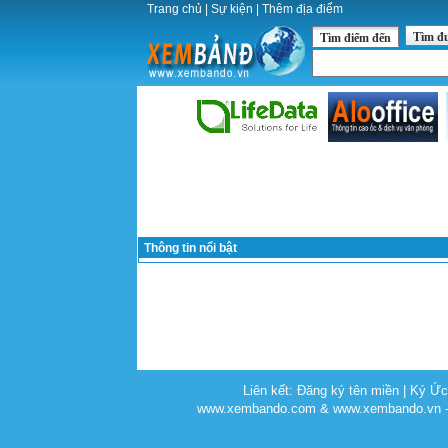
Trang chủ
|
Sự kiện
|
Thêm địa điểm
Tìm đ
Tìm điểm đến
Thông tin nổi bật
Liên kết:
Đăng ký tên miền
|
Ký Ứ
www.xembando.com & www.xembando.vn - C