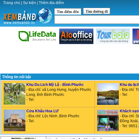
Trang chủ
|
Sự kiện
|
Thêm địa điểm
Tìm đường đi
Tìm điểm đến
Thông tin nổi bật
Khu Du Lich Mỹ Lệ - Bình Phước
Khu du lịc
- Địa chỉ: xã Long Hưng, huyện Phước
- Địa chỉ: 
Long, tỉnh Bình Phước
- Tel:
- Tel:
Cửa Khẩu Hoa LƯ
Khách sạ
- Địa chỉ: Lộc Ninh ,Bình Phước
- Địa chỉ: 
- Tel:
Đồng Xoài,
- Tel: 0651