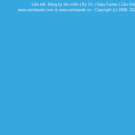
Liên kết:
Đăng ký tên miền
|
Ký Ức
|
Data Center
|
Cần Gi
www.xembando.com & www.xembando.vn - Copyright (c) 2008- 20