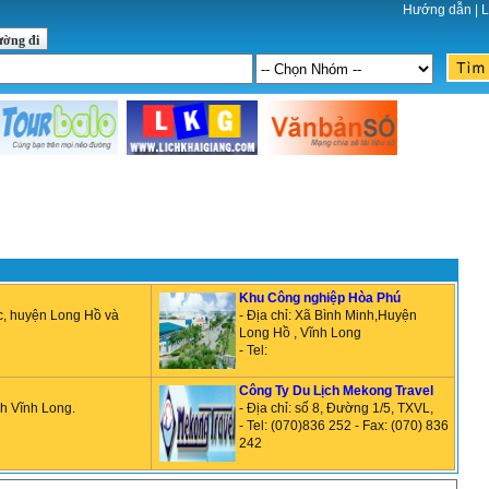
Hướng dẫn
|
L
ường đi
Khu Công nghiệp Hòa Phú
c, huyện Long Hồ và
- Địa chỉ: Xã Bình Minh,Huyện
Long Hồ , Vĩnh Long
- Tel:
Công Ty Du Lịch Mekong Travel
nh Vĩnh Long.
- Địa chỉ: số 8, Đường 1/5, TXVL,
- Tel: (070)836 252 - Fax: (070) 836
242