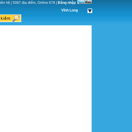
iên hệ
|
5087 địa điểm, Online 678
|
Đăng nhập
Vĩnh Long