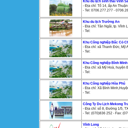
Khu du lịch sinh thái Vinh S
- Địa chỉ: Tổ 14, ấp An Thuậ
- Tel: 0706.277.277 - 0706.2
Khu du lịch Trường An
- Địa chỉ: Tân Ngãi, tp. Vĩnh
- Tel:
Khu Công nghiệp Bắc Cỏ C
- Địa chỉ: xã Thanh Ðức, Mỹ
- Tel:
Khu Công nghiệp Bình Minh
- Địa chỉ: xã Mỹ Hoà, huyện 
- Tel:
Khu Công nghiệp Hòa Phú
- Địa chỉ: Xã Bình Minh,Huy
- Tel:
Công Ty Du Lịch Mekong Tr
- Địa chỉ: số 8, Đường 1/5, T
- Tel: (070)836 252 - Fax: (0
Vĩnh Long