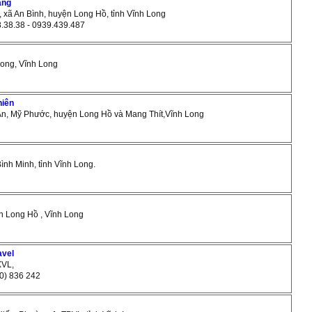
ang
n, xã An Bình, huyện Long Hồ, tỉnh Vĩnh Long
8.38.38 - 0939.439.487
 Long, Vĩnh Long
hiên
 An, Mỹ Phước, huyện Long Hồ và Mang Thít,Vĩnh Long
Bình Minh, tỉnh Vĩnh Long.
ện Long Hồ , Vĩnh Long
avel
XVL,
70) 836 242