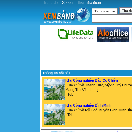
Trang chủ
|
Sự kiện
|
Thêm địa điểm
Tìm đ
Tìm điểm đến
Thông tin nổi bật
Khu Công nghiệp Bắc Cỏ Chiên
- Địa chỉ: xã Thanh Ðức, Mỹ An, Mỹ Phướ
Mang Thít,Vĩnh Long
- Tel:
Khu Công nghiệp Bình Minh
- Địa chỉ: xã Mỹ Hoà, huyện Bình Minh, tỉ
- Tel: