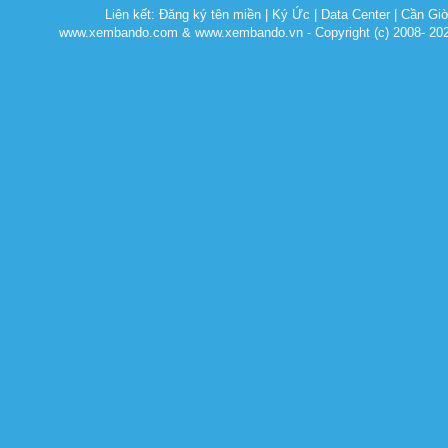
Liên kết:
Đăng ký tên miền
|
Ký Ức
|
Data Center
|
Cần Gi
www.xembando.com & www.xembando.vn - Copyright (c) 2008- 20