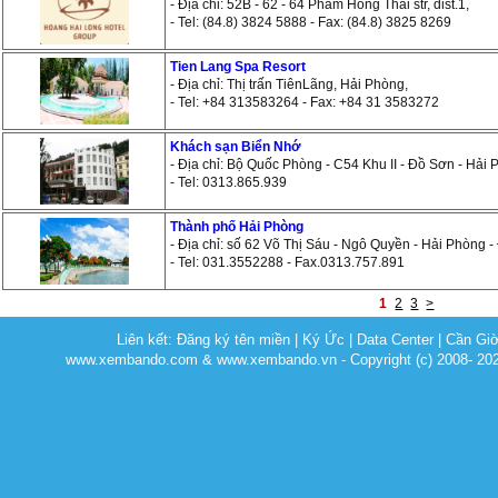
- Địa chỉ: 52B - 62 - 64 Pham Hong Thai str, dist.1,
- Tel: (84.8) 3824 5888 - Fax: (84.8) 3825 8269
Tien Lang Spa Resort
- Địa chỉ: Thị trấn TiênLãng, Hải Phòng,
- Tel: +84 313583264 - Fax: +84 31 3583272
Khách sạn Biển Nhớ
- Địa chỉ: Bộ Quốc Phòng - C54 Khu II - Đồ Sơn - Hải
- Tel: 0313.865.939
Thành phố Hải Phòng
- Địa chỉ: số 62 Võ Thị Sáu - Ngô Quyền - Hải Phòng -
- Tel: 031.3552288 - Fax.0313.757.891
1
2
3
>
Liên kết:
Đăng ký tên miền
|
Ký Ức
|
Data Center
|
Cần Gi
www.xembando.com & www.xembando.vn - Copyright (c) 2008- 20