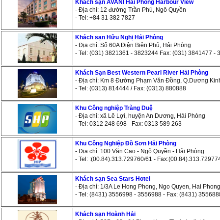
Khách sạn AVANI Hai Phong Harbour View
- Địa chỉ: 12 đường Trần Phú, Ngô Quyền
- Tel: +84 31 382 7827
Khách sạn Hữu Nghị Hải Phòng
- Địa chỉ: Số 60A Điện Biên Phủ, Hải Phòng
- Tel: (031) 3821361 - 3823244 Fax: (031) 3841477 -
Khách Sạn Best Western Pearl River Hải Phòng
- Địa chỉ: Km 8 Đường Phạm Văn Đồng, Q.Dương Kin
- Tel: (0313) 814444 / Fax: (0313) 880888
Khu Công nghiệp Tràng Duệ
- Địa chỉ: xã Lê Lợi, huyện An Dương, Hải Phòng
- Tel: 0312 248 698 - Fax: 0313 589 263
Khu Công Nghiệp Đồ Sơn Hải Phòng
- Địa chỉ: 100 Văn Cao - Ngô Quyền - Hải Phòng
- Tel: :(00.84).313.729760/61 - Fax:(00.84).313.72977
Khách sạn Sea Stars Hotel
- Địa chỉ: 1/3A Le Hong Phong, Ngo Quyen, Hai Phon
- Tel: (8431) 3556998 - 3556988 - Fax: (8431) 355688
Khách sạn Hoành Hải