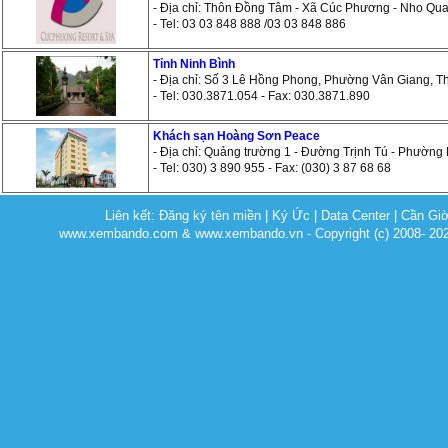
- Địa chỉ: Thôn Đồng Tâm - Xã Cúc Phương - Nho Qua
- Tel: 03 03 848 888 /03 03 848 886
Tỉnh Ninh Bình
- Địa chỉ: Số 3 Lê Hồng Phong, Phường Vân Giang, Th
- Tel: 030.3871.054 - Fax: 030.3871.890
Khách sạn Hoàng Sơn Peace
- Địa chỉ: Quảng trường 1 - Đường Trịnh Tú - Phường
- Tel: 030) 3 890 955 - Fax: (030) 3 87 68 68
Liên kết:
Đăng ký tên miền
|
Ký Ức
|
Data Center
|
Cần Gi
www.xembando.com & www.xembando.vn - Copyright (c) 2008- 20