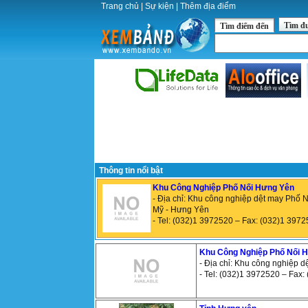
Trang chủ
|
Sự kiện
|
Thêm địa điểm
Tìm đ
Tìm điểm đến
Thông tin nổi bật
Khu Công Nghiệp Phố Nối Hưng Yên
- Địa chỉ: Khu công nghiệp dệt may Phố 
Mỹ - Hưng Yên
- Tel: (032)1 3972520 – Fax: (032)1 397
Khu Công Nghiệp Phố Nối 
- Địa chỉ: Khu công nghiệp 
- Tel: (032)1 3972520 – Fax