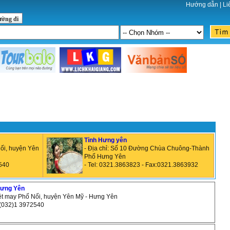
Hướng dẫn
|
Li
ường đi
Tỉnh Hưng yên
Nối, huyện Yên
- Địa chỉ: Số 10 Đường Chùa Chuông-Thành
Phố Hưng Yên
2540
- Tel: 0321.3863823 - Fax:0321.3863932
Hưng Yên
dệt may Phố Nối, huyện Yên Mỹ - Hưng Yên
: (032)1 3972540