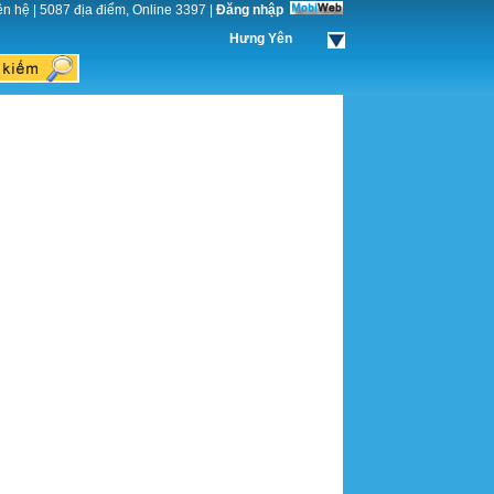
ên hệ
|
5087 địa điểm, Online 3397
|
Đăng nhập
Hưng Yên