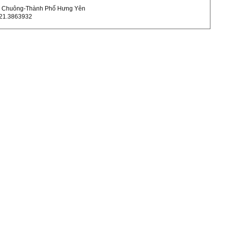
ùa Chuông-Thành Phố Hưng Yên
321.3863932