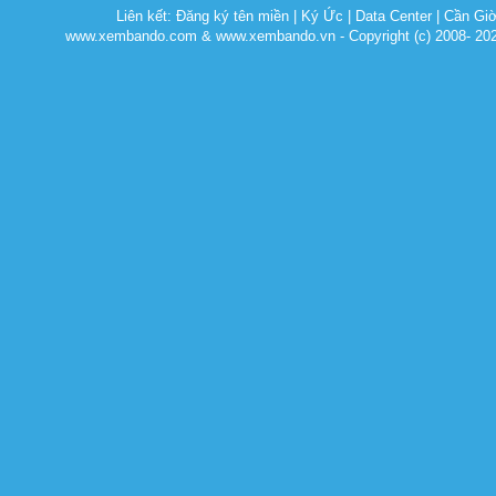
Liên kết:
Đăng ký tên miền
|
Ký Ức
|
Data Center
|
Cần Gi
www.xembando.com & www.xembando.vn - Copyright (c) 2008- 20