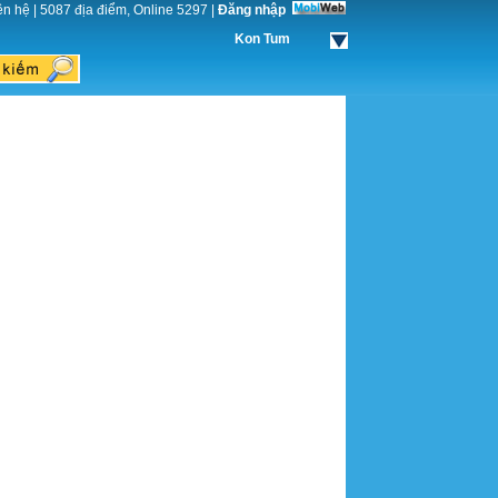
ên hệ
|
5087 địa điểm, Online 5297
|
Đăng nhập
Kon Tum