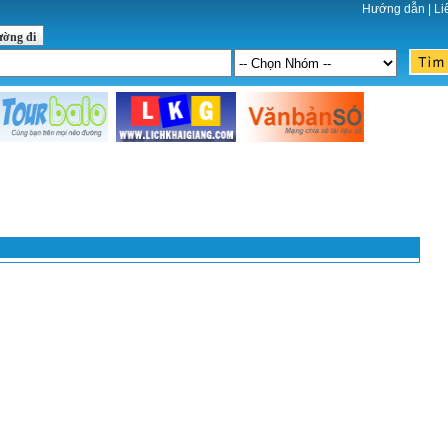
Hướng dẫn
|
Li
ường đi