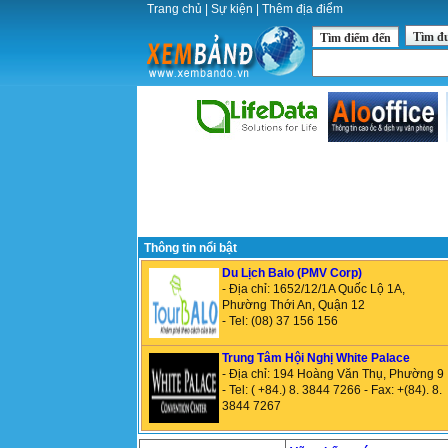
Trang chủ
|
Sự kiện
|
Thêm địa điểm
Tìm đ
Tìm điểm đến
Thông tin nổi bật
Du Lịch Balo (PMV Corp)
- Địa chỉ: 1652/12/1A Quốc Lộ 1A,
Phường Thới An, Quận 12
- Tel: (08) 37 156 156
Trung Tâm Hội Nghị White Palace
- Địa chỉ: 194 Hoàng Văn Thụ, Phường 9
- Tel: ( +84.) 8. 3844 7266 - Fax: +(84). 8.
3844 7267