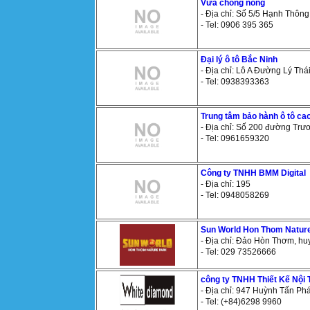
Vữa chống nóng
- Địa chỉ: Số 5/5 Hạnh Thôn
- Tel: 0906 395 365
Đại lý ô tô Bắc Ninh
- Địa chỉ: Lô A Đường Lý T
- Tel: 0938393363
Trung tâm bảo hành ô tô ca
- Địa chỉ: Số 200 đường Tr
- Tel: 0961659320
Công ty TNHH BMM Digital
- Địa chỉ: 195
- Tel: 0948058269
Sun World Hon Thom Natur
- Địa chỉ: Đảo Hòn Thơm, hu
- Tel: 029 73526666
công ty TNHH Thiết Kế Nội
- Địa chỉ: 947 Huỳnh Tấn Ph
- Tel: (+84)6298 9960