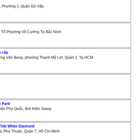
g, Phường 3, Quận Gò Vấp
hái Tổ Phường Võ Cường Tp Bắc Ninh
o cấp
ương Văn Bang, phường Thạnh Mỹ Lợi, Quận 2, Tp.HCM
e Park
yện Phú Quốc, tỉnh Kiên Giang
 Thất White Diamond
át, Phú Thuận, Quận 7, Hồ Chí Minh