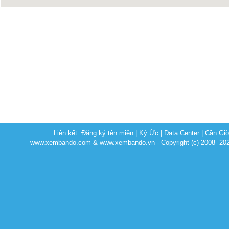
Liên kết:
Đăng ký tên miền
|
Ký Ức
|
Data Center
|
Cần Gi
www.xembando.com & www.xembando.vn - Copyright (c) 2008- 20