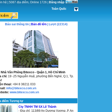
ên hệ
|
5087 địa điểm, Online 1726
|
Đăng nhập
Toàn Quốc
Báo sai thông tin |
Bản đồ lớn
| Lượt (22314)
 Nhà Văn Phòng Bitexco - Quận 1, Hồ Chí Minh
a chỉ:
19 -25 Nguyễn Huệ, phường Bến Nghé, Q.1, Tp.
M
ện thoại:
+84 8 38211 033
mail:
info@bitexco.com.vn
ebsite:
www.bitexco.com.vn
a điểm Tương tự
Cty TNHH TM SX Lê Thành
- Địa chỉ: 113/89 An Dương Vương ,P. An