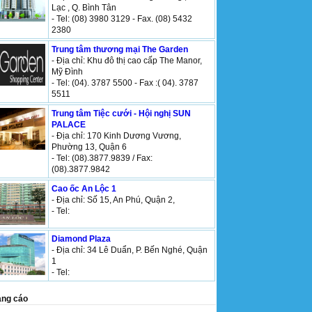
Lạc , Q. Bình Tân
- Tel: (08) 3980 3129 - Fax. (08) 5432
2380
Trung tâm thương mại The Garden
- Địa chỉ: Khu đô thị cao cấp The Manor,
Mỹ Đình
- Tel: (04). 3787 5500 - Fax :( 04). 3787
5511
Trung tâm Tiệc cưới - Hội nghị SUN
PALACE
- Địa chỉ: 170 Kinh Dương Vương,
Phường 13, Quận 6
- Tel: (08).3877.9839 / Fax:
(08).3877.9842
Cao ốc An Lộc 1
- Địa chỉ: Số 15, An Phú, Quận 2,
- Tel:
Diamond Plaza
- Địa chỉ: 34 Lê Duẩn, P. Bến Nghé, Quận
1
- Tel:
ng cáo