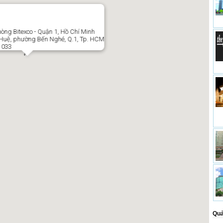
òng Bitexco - Quận 1, Hồ Chí Minh
Huệ, phường Bến Nghé, Q.1, Tp. HCM
1 033
Quả