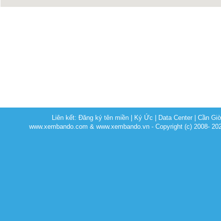
Liên kết:
Đăng ký tên miền
|
Ký Ức
|
Data Center
|
Cần Gi
www.xembando.com & www.xembando.vn - Copyright (c) 2008- 20