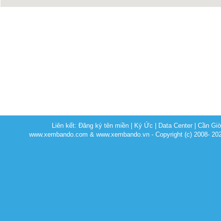
Liên kết:
Đăng ký tên miền
|
Ký Ức
|
Data Center
|
Cần Gi
www.xembando.com & www.xembando.vn - Copyright (c) 2008- 20