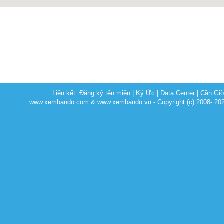
Liên kết:
Đăng ký tên miền
|
Ký Ức
|
Data Center
|
Cần Gi
www.xembando.com & www.xembando.vn - Copyright (c) 2008- 20