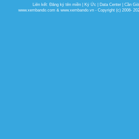
Liên kết:
Đăng ký tên miền
|
Ký Ức
|
Data Center
|
Cần Gi
www.xembando.com & www.xembando.vn - Copyright (c) 2008- 20