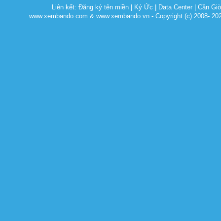
Liên kết:
Đăng ký tên miền
|
Ký Ức
|
Data Center
|
Cần Gi
www.xembando.com & www.xembando.vn - Copyright (c) 2008- 20