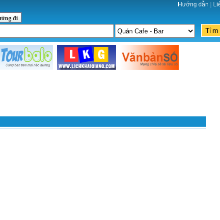
Hướng dẫn
|
Li
ường đi