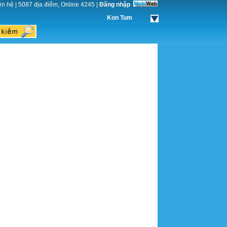
ên hệ
|
5087 địa điểm, Online 4245
|
Đăng nhập
Kon Tum