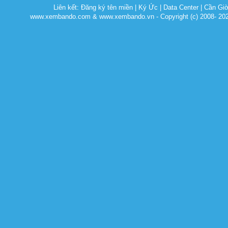
Liên kết:
Đăng ký tên miền
|
Ký Ức
|
Data Center
|
Cần Gi
www.xembando.com & www.xembando.vn - Copyright (c) 2008- 20