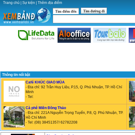
Trang chủ
|
Sự kiện
|
Thêm địa điểm
Tìm đường đi
Tìm điểm đến
Thông tin nổi bật
Café KHÚC GIAO MÙA
- Địa chỉ: 92 Trần Huy Liệu, P.15, Q. Phú Nhuận, TP. Hồ Chí
Minh
- Tel:
Cà phê Miền Đồng Thảo
- Địa chỉ: 221A Nguyễn Trọng Tuyển, P.8, Q. Phú Nhuận, TP.
Hồ Chí Minh
- Tel: (08) 38451357/ 62782208