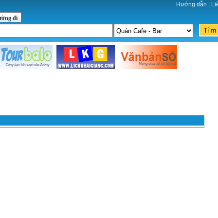
Hướng dẫn
|
Li
ường đi