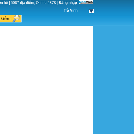
ên hệ
|
5087 địa điểm, Online 4878
|
Đăng nhập
Trà Vinh